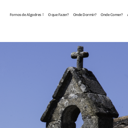
kies. Ao continuar a usar o nosso website, consente a sua utilização
Fornos de Algodres
O que Fazer?
Onde Dormir?
Onde Comer?